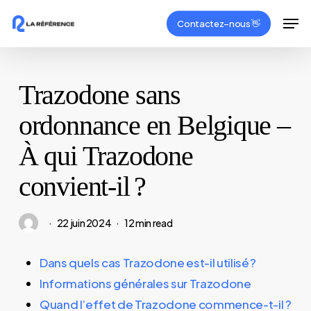
Skip
Men
Contactez–nous 👋
to
Close
main
Menu
content
Trazodone sans
ordonnance en Belgique –
À qui Trazodone
convient-il ?
22 juin 2024
12 min read
Dans quels cas Trazodone est-il utilisé ?
Informations générales sur Trazodone
Quand l’effet de Trazodone commence-t-il ?