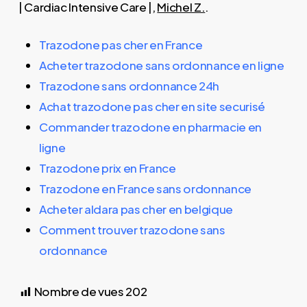
| Cardiac Intensive Care |,
Michel Z.
.
Trazodone pas cher en France
Acheter trazodone sans ordonnance en ligne
Trazodone sans ordonnance 24h
Achat trazodone pas cher en site securisé
Commander trazodone en pharmacie en
ligne
Trazodone prix en France
Trazodone en France sans ordonnance
Acheter aldara pas cher en belgique
Comment trouver trazodone sans
ordonnance
Nombre de vues
202