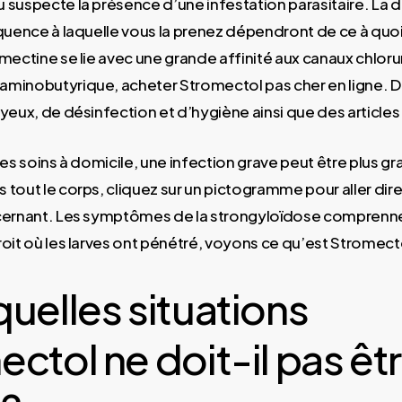
 suspecte la présence d’une infestation parasitaire. La
équence à laquelle vous la prenez dépendront de ce à quo
mectine se lie avec une grande affinité aux canaux chloru
minobutyrique, acheter Stromectol pas cher en ligne. 
yeux, de désinfection et d’hygiène ainsi que des articles
les soins à domicile, une infection grave peut être plus gra
 tout le corps, cliquez sur un pictogramme pour aller dir
ncernant. Les symptômes de la strongyloïdose comprenne
roit où les larves ont pénétré, voyons ce qu’est Stromect
.
uelles situations
ctol ne doit-il pas êt