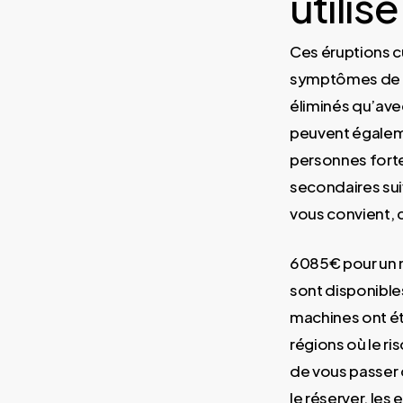
utilisé
Ces éruptions c
symptômes de ty
éliminés qu’ave
peuvent égaleme
personnes forte
secondaires sui
vous convient,
6085€ pour un m
sont disponible
machines ont ét
régions où le ri
de vous passer 
le réserver, les