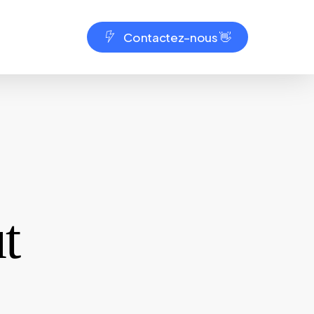
C
o
n
t
a
c
t
e
z
–
n
o
u
s
👋
t