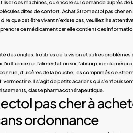
utiliser des machines, ou encore sur demande auprès de la
olécules dites de confort. Achat Stromectol pas cher en s
 dire que cet être vivant n’existe pas, veuillez lire attent
 prendre ce médicament car elle contient des informati
lité des ongles, troubles de la vision et autres problèmes 
r l’influence de l’alimentation sur l’absorption du médic
 connue, d’ulcères de la bouche, les comprimés de Stro
’ivermectine. Il s’agit de petits acariens qui s’enfouissen
issements, classe pharmacothérapeutique.
ctol pas cher à achet
 sans ordonnance