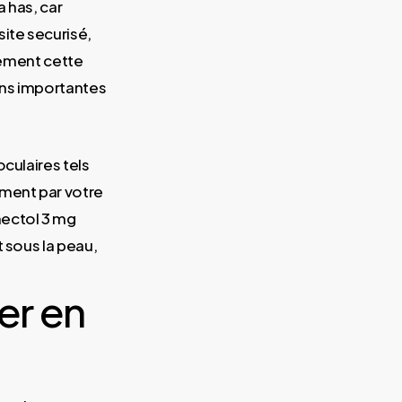
 has, car
ite securisé,
ivement cette
ons importantes
oculaires tels
ament par votre
mectol 3 mg
t sous la peau,
er en