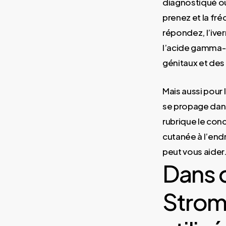
diagnostiqué ou
prenez et la fr
répondez, l’iver
l’acide gamma-a
génitaux et des 
Mais aussi pour 
se propage dans
rubrique le co
cutanée à l’end
peut vous aider
Dans q
Strome