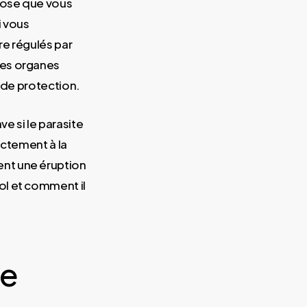
 dose que vous
i vous
re régulés par
Des organes
 de protection.
ve si le parasite
ectement à la
nt une éruption
ol et comment il
re