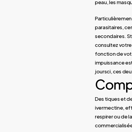
peau, les masqu
Particulièrement
parasitaires, ce
secondaires. St
consultez votre
fonction de vot
impuissance es
joursci, ces de
Compo
Des tiques et d
ivermectine, ef
respirer ou de la
commercialisées