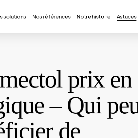
s solutions
Nos références
Notre histoire
Astuces
mectol prix en
gique – Qui peu
ficier de