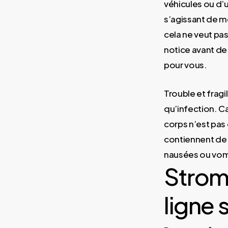
véhicules ou d’
s’agissant de m
cela ne veut pas
notice avant de
pour vous.
Trouble et fragi
qu’infection. Ca
corps n’est pas
contiennent de l
nausées ou vom
Strome
ligne