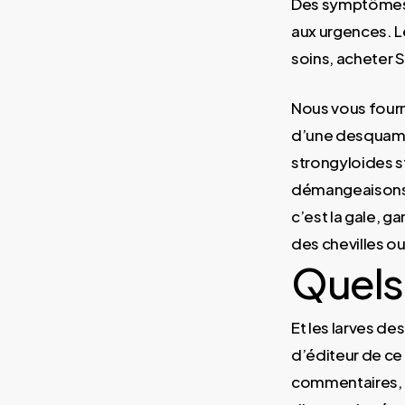
Des symptômes 
aux urgences. 
soins, acheter 
Nous vous fourni
d’une desquamat
strongyloides st
démangeaisons d
c’est la gale, 
des chevilles o
Quels
Et les larves de
d’éditeur de ce
commentaires, i