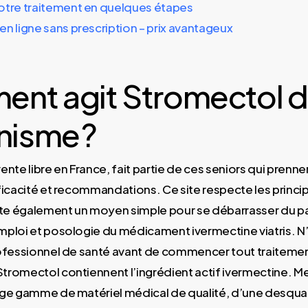
otre traitement en quelques étapes
n ligne sans prescription – prix avantageux
nt agit Stromectol 
nisme ?
ente libre en France, fait partie de ces seniors qui pren
ficacité et recommandations. Ce site respecte les princip
ste également un moyen simple pour se débarrasser du pa
ploi et posologie du médicament ivermectine viatris. N
ofessionnel de santé avant de commencer tout traitemen
romectol contiennent l’ingrédient actif ivermectine. M
ge gamme de matériel médical de qualité, d’une desqua