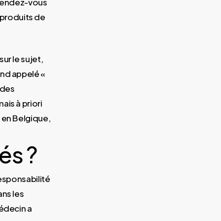
rendez-vous
produits de
ur le sujet,
ond appelé «
 des
is à priori
 en Belgique,
és ?
responsabilité
ans les
médecin a