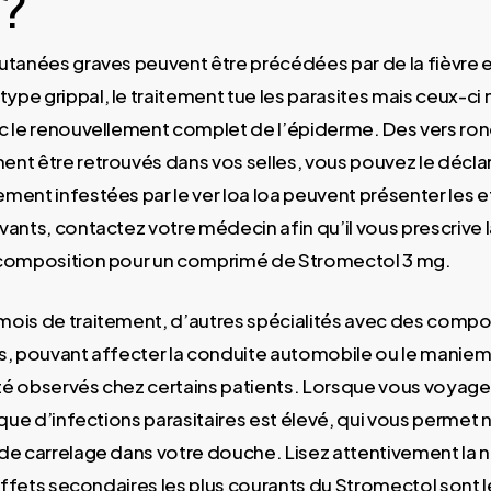
 ?
utanées graves peuvent être précédées par de la fièvre 
pe grippal, le traitement tue les parasites mais ceux-ci 
c le renouvellement complet de l’épiderme. Des vers ron
nt être retrouvés dans vos selles, vous pouvez le déclare
ment infestées par le ver loa loa peuvent présenter les e
vants, contactez votre médecin afin qu’il vous prescrive 
 composition pour un comprimé de Stromectol 3 mg.
ois de traitement, d’autres spécialités avec des compo
s, pouvant affecter la conduite automobile ou le manie
é observés chez certains patients. Lorsque vous voyag
sque d’infections parasitaires est élevé, qui vous perme
de carrelage dans votre douche. Lisez attentivement la n
 effets secondaires les plus courants du Stromectol sont l