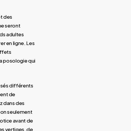
et des
ne seront
ds adultes
r en ligne. Les
ffets
la posologie qui
sés différents
ment de
ez dans des
t non seulement
otice avant de
es vertiges, de