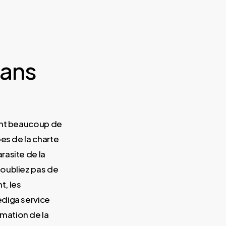
dans
nent beaucoup de
es de la charte
rasite de la
’oubliez pas de
t, les
ediga service
mation de la