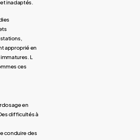
 et inadaptés.
dies
ets
stations,
nt approprié en
s immatures. L
hommes ces
l
surdosage en
es difficultés à
de conduire des