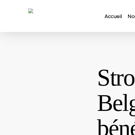
Skip
to
Accueil
No
main
content
Stro
Bel
béné