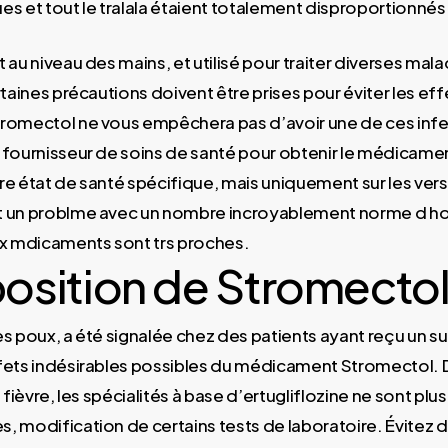
es et tout le tralala étaient totalement disproportionnés
 au niveau des mains, et utilisé pour traiter diverses mala
rtaines précautions doivent être prises pour éviter les eff
romectol ne vous empêchera pas d’avoir une de ces infe
 fournisseur de soins de santé pour obtenir le médicame
re état de santé spécifique, mais uniquement sur les ver
t un problme avec un nombre incroyablement norme d 
ux mdicaments sont trs proches.
sition de Stromecto
es poux, a été signalée chez des patients ayant reçu un 
fets indésirables possibles du médicament Stromectol. D
 fièvre, les spécialités à base d’ertugliflozine ne sont plus
, modification de certains tests de laboratoire. Évitez 