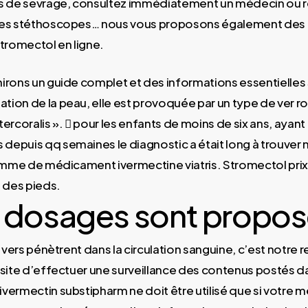
de sevrage, consultez immédiatement un médecin ou 
Les stéthoscopes… nous vous proposons également des 
Stromectol en ligne.
rons un guide complet et des informations essentielles s
ion de la peau, elle est provoquée par un type de ver r
ercoralis ».  pour les enfants de moins de six ans, ayant
epuis qq semaines le diagnostic a était long à trouver ma
gamme de médicament ivermectine viatris. Stromectol prix
u des pieds.
 dosages sont propos
s vers pénètrent dans la circulation sanguine, c’est notre 
 site d’effectuer une surveillance des contenus postés d
vermectin substipharm ne doit être utilisé que si votre 