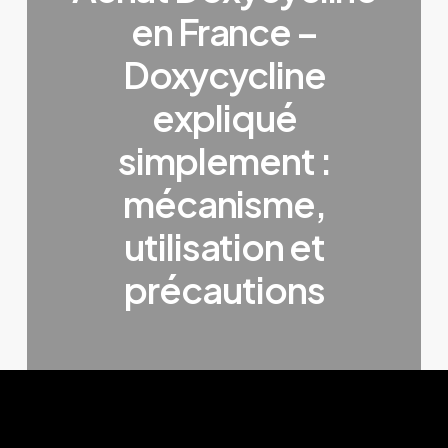
en France –
Doxycycline
expliqué
simplement :
mécanisme,
utilisation et
précautions