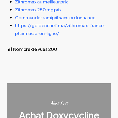
Zithromax au meilleur prix
Zithromax 250 mg prix
Commander ramipril sans ordonnance
https://goldenchef.ma/zithromax-france-
pharmacie-en-ligne/
Nombre de vues
200
Next Post
Achat Doxycycline