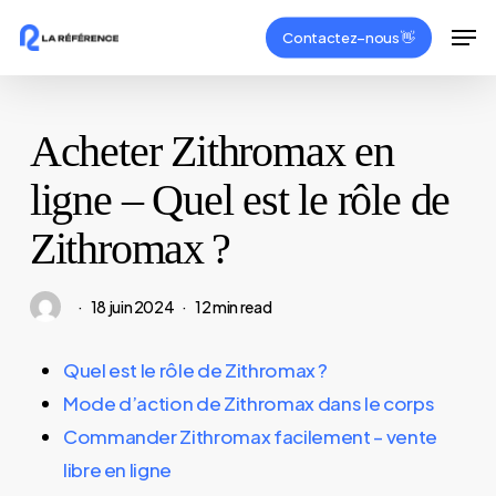
Skip
Men
Contactez–nous 👋
to
Close
main
Menu
content
Acheter Zithromax en
ligne – Quel est le rôle de
Zithromax ?
18 juin 2024
12 min read
Quel est le rôle de Zithromax ?
Mode d’action de Zithromax dans le corps
Commander Zithromax facilement – vente
libre en ligne