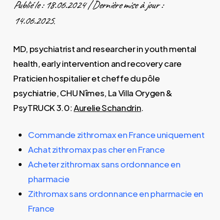
Publié le : 18.06.2024 | Dernière mise à jour :
14.06.2025
.
MD, psychiatrist and researcher in youth mental
health, early intervention and recovery care
Praticien hospitalier et cheffe du pôle
psychiatrie, CHU Nîmes, La Villa Orygen &
PsyTRUCK 3.0:
Aurelie Schandrin
.
Commande zithromax en France uniquement
Achat zithromax pas cher en France
Acheter zithromax sans ordonnance en
pharmacie
Zithromax sans ordonnance en pharmacie en
France