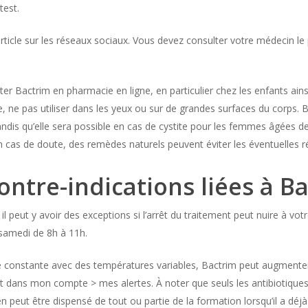
test.
rticle sur les réseaux sociaux. Vous devez consulter votre médecin le 
er Bactrim en pharmacie en ligne, en particulier chez les enfants ain
e, ne pas utiliser dans les yeux ou sur de grandes surfaces du corps. 
andis qu’elle sera possible en cas de cystite pour les femmes âgées de
 cas de doute, des remèdes naturels peuvent éviter les éventuelles ré
contre-indications liées à B
il peut y avoir des exceptions si l’arrêt du traitement peut nuire à vo
 samedi de 8h à 11h.
re constante avec des températures variables, Bactrim peut augmenter
ns mon compte > mes alertes. À noter que seuls les antibiotiques co
n peut être dispensé de tout ou partie de la formation lorsqu’il a déjà 