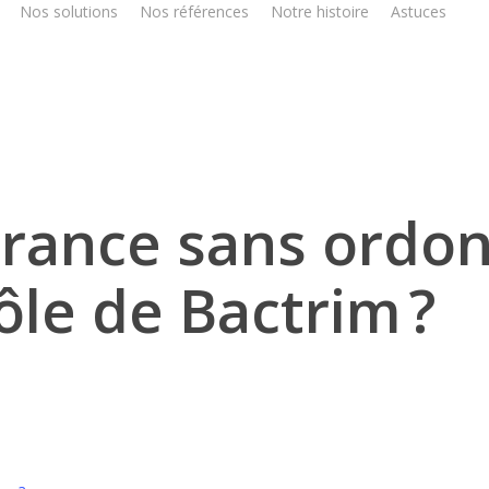
Nos solutions
Nos références
Notre histoire
Astuces
France sans ordo
ôle de Bactrim ?