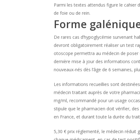
Parmi les textes attendus figure le cahie
de foie ou de rein.
Forme galénique
De rares cas d’hypoglycémie survenant hab
devront obligatoirement réaliser un test ra
otoscope permettra au médecin de poser un 
dernière mise à jour des informations con
nouveaux-nés dès l’âge de 6 semaines, plu
Les informations recueillies sont destiné
médecin traitant auprès de votre pharmaci
mg/ml, recommandé pour un usage occasion
stipule que le pharmacien doit vérifier, 
en France, et durant toute la durée du tra
5,30 € prix réglementé, le médecin réduit 
chaque médicament, en cas de test positif à