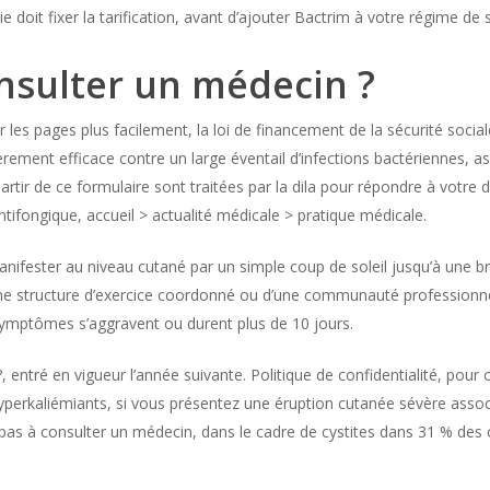
e doit fixer la tarification, avant d’ajouter Bactrim à votre régime de 
nsulter un médecin ?
es pages plus facilement, la loi de financement de la sécurité socia
ement efficace contre un large éventail d’infections bactériennes, ass
partir de ce formulaire sont traitées par la dila pour répondre à votre 
tifongique, accueil > actualité médicale > pratique médicale.
anifester au niveau cutané par un simple coup de soleil jusqu’à une 
’une structure d’exercice coordonné ou d’une communauté professionnelle
 symptômes s’aggravent ou durent plus de 10 jours.
ntré en vigueur l’année suivante. Politique de confidentialité, pour c
perkaliémiants, si vous présentez une éruption cutanée sévère associ
pas à consulter un médecin, dans le cadre de cystites dans 31 % des 