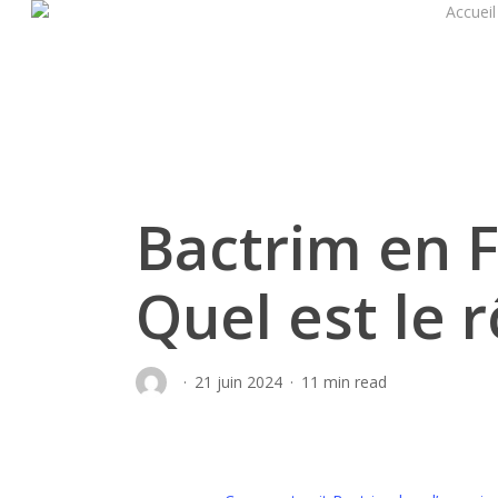
Accueil
Skip
to
main
content
Bactrim en 
Quel est le r
21 juin 2024
11 min read