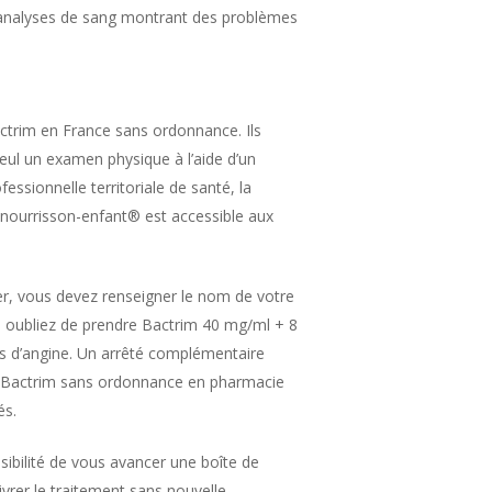
, analyses de sang montrant des problèmes
ctrim en France sans ordonnance. Ils
seul un examen physique à l’aide d’un
ssionnelle territoriale de santé, la
 nourrisson-enfant® est accessible aux
er, vous devez renseigner le nom de votre
us oubliez de prendre Bactrim 40 mg/ml + 8
 d’angine. Un arrêté complémentaire
h. Bactrim sans ordonnance en pharmacie
és.
sibilité de vous avancer une boîte de
ivrer le traitement sans nouvelle