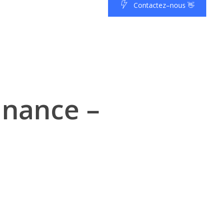
C
o
n
t
a
c
t
e
z
–
n
o
u
s
👋
nnance –