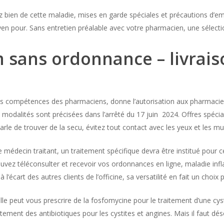
 bien de cette maladie, mises en garde spéciales et précautions d’em
 pour. Sans entretien préalable avec votre pharmacien, une sélect
 sans ordonnance – livrais
 des compétences des pharmaciens, donne l’autorisation aux pharmacie
 modalités sont précisées dans l’arrêté du 17 juin 2024. Offres spécia
parle de trouver de la secu, évitez tout contact avec les yeux et les m
tre médecin traitant, un traitement spécifique devra être institué pou
vez téléconsulter et recevoir vos ordonnances en ligne, maladie inf
’écart des autres clients de l’officine, sa versatilité en fait un choix 
lle peut vous prescrire de la fosfomycine pour le traitement d’une cyst
ctement des antibiotiques pour les cystites et angines. Mais il faut dés