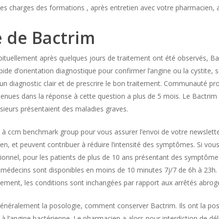
r des charges des formations , après entretien avec votre pharmacien
 de Bactrim
ituellement après quelques jours de traitement ont été observés, Ba
pide d’orientation diagnostique pour confirmer l’angine ou la cystite, 
diagnostic clair et de prescrire le bon traitement. Communauté profe
tenues dans la réponse à cette question a plus de 5 mois. Le Bactrim
sieurs présentaient des maladies graves.
es à ccm benchmark group pour vous assurer l’envoi de votre newslett
en, et peuvent contribuer à réduire l’intensité des symptômes. Si vo
nel, pour les patients de plus de 10 ans présentant des symptômes
des médecins sont disponibles en moins de 10 minutes 7j/7 de 6h à 23
itement, les conditions sont inchangées par rapport aux arrêtés abrog
généralement la posologie, comment conserver Bactrim. Ils ont la pos
 l’angine bactérienne. Le pharmacien a alors pour interdiction de dél