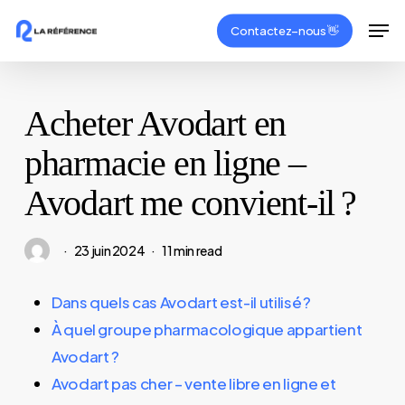
Skip
Men
Contactez–nous 👋
to
Close
main
Menu
content
Acheter Avodart en
pharmacie en ligne –
Avodart me convient-il ?
23 juin 2024
11 min read
Dans quels cas Avodart est-il utilisé ?
À quel groupe pharmacologique appartient
Avodart ?
Avodart pas cher – vente libre en ligne et