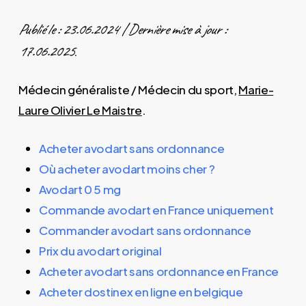
Publié le : 23.06.2024 | Dernière mise à jour :
17.06.2025
.
Médecin généraliste / Médecin du sport,
Marie-
Laure Olivier Le Maistre
.
Acheter avodart sans ordonnance
Où acheter avodart moins cher ?
Avodart 0 5 mg
Commande avodart en France uniquement
Commander avodart sans ordonnance
Prix du avodart original
Acheter avodart sans ordonnance en France
Acheter dostinex en ligne en belgique